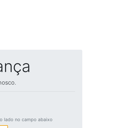
ança
nosco.
ao lado no campo abaixo