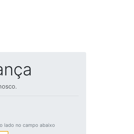
ança
nosco.
ao lado no campo abaixo